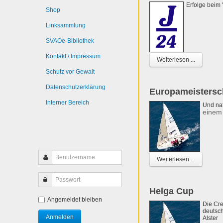
Erfolge beim 
Shop
Linksammlung
SVAOe-Bibliothek
Kontakt / Impressum
Weiterlesen ...
Schutz vor Gewalt
Datenschutzerklärung
Europameistersch
Interner Bereich
Und nat
einem 
Weiterlesen ...
Helga Cup
Angemeldet bleiben
Die Cre
deutsch
Alster