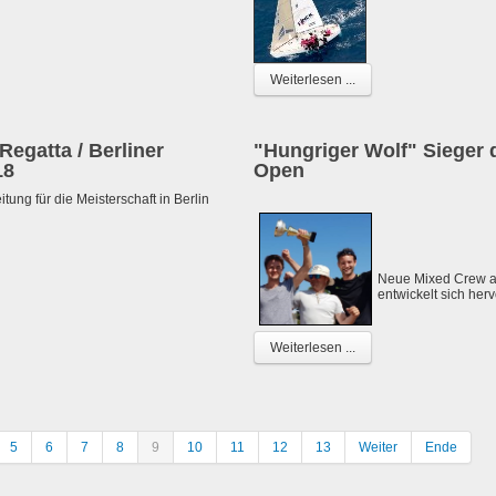
Weiterlesen ...
egatta / Berliner
"Hungriger Wolf" Sieger 
18
Open
itung für die Meisterschaft in Berlin
Neue Mixed Crew au
entwickelt sich her
Weiterlesen ...
5
6
7
8
9
10
11
12
13
Weiter
Ende