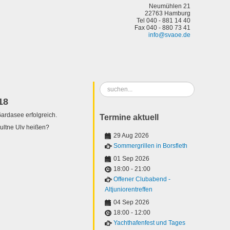
Neumühlen 21
22763 Hamburg
Tel 040 - 881 14 40
Fax 040 - 880 73 41
info@svaoe.de
Suchen
...
18
ardasee erfolgreich.
Termine aktuell
ultne Ulv heißen?
29 Aug 2026
Sommergrillen in Borsfleth
01 Sep 2026
18:00
-
21:00
Offener Clubabend -
Altjuniorentreffen
04 Sep 2026
18:00
-
12:00
Yachthafenfest und Tages