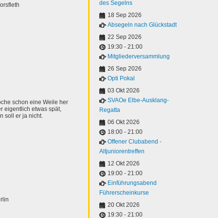
des Segelns
orsfleth
18 Sep 2026
Absegeln nach Glückstadt
22 Sep 2026
19:30
-
21:00
Mitgliederversammlung
26 Sep 2026
Opti Pokal
03 Okt 2026
SVAOe Elbe-Ausklang-
Woche schon eine Weile her
r eigentlich etwas spät,
Regatta
soll er ja nicht.
06 Okt 2026
18:00
-
21:00
Offener Clubabend -
Altjuniorentreffen
12 Okt 2026
19:00
-
21:00
Einführungsabend
Führerscheinkurse
rlin
20 Okt 2026
19:30
-
21:00