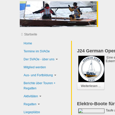
Startseite
Home
J24 German Ope
Termine im SVAOe
Eine e
Der SVAOe - über uns
Eckern
Mitglied werden
Aus- und Fortbildung
Berichte über Touren +
Weiterlesen ...
Regatten
Aktivitäten
Elektro-Boote für
Regatten
Taufe 
Liegeplätze