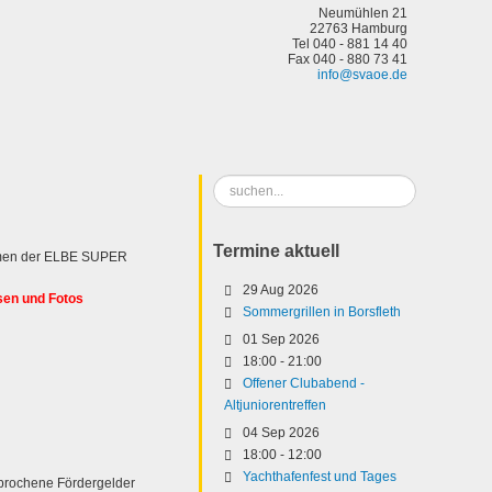
Neumühlen 21
22763 Hamburg
Tel 040 - 881 14 40
Fax 040 - 880 73 41
info@svaoe.de
Suchen
...
Termine aktuell
men der ELBE SUPER
29 Aug 2026
sen und Fotos
Sommergrillen in Borsfleth
01 Sep 2026
18:00
-
21:00
Offener Clubabend -
Altjuniorentreffen
04 Sep 2026
18:00
-
12:00
Yachthafenfest und Tages
sprochene Fördergelder