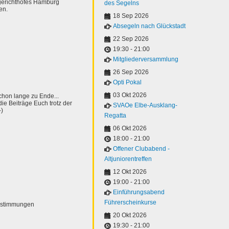
gerichthofes Hamburg
des Segelns
en.
18 Sep 2026
Absegeln nach Glückstadt
22 Sep 2026
19:30
-
21:00
Mitgliederversammlung
26 Sep 2026
Opti Pokal
03 Okt 2026
 schon lange zu Ende...
die Beiträge Euch trotz der
SVAOe Elbe-Ausklang-
-)
Regatta
06 Okt 2026
18:00
-
21:00
Offener Clubabend -
Altjuniorentreffen
12 Okt 2026
19:00
-
21:00
Einführungsabend
Führerscheinkurse
estimmungen
20 Okt 2026
19:30
-
21:00