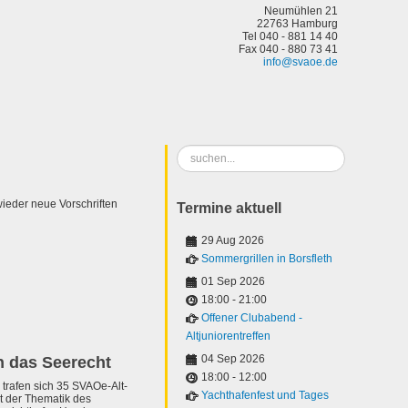
Neumühlen 21
22763 Hamburg
Tel 040 - 881 14 40
Fax 040 - 880 73 41
info@svaoe.de
Suchen
...
ieder neue Vorschriften
Termine aktuell
29 Aug 2026
Sommergrillen in Borsfleth
01 Sep 2026
18:00
-
21:00
Offener Clubabend -
Altjuniorentreffen
04 Sep 2026
n das Seerecht
18:00
-
12:00
trafen sich 35 SVAOe-Alt-
Yachthafenfest und Tages
t der Thematik des