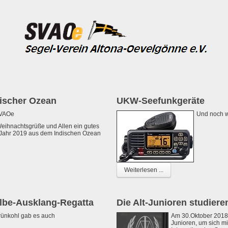
discher Ozean
UKW-Seefunkgeräte
SVAOe
Und noch w
eihnachtsgrüße und Allen ein gutes
Jahr 2019 aus dem Indischen Ozean
Weiterlesen ...
Elbe-Ausklang-Regatta
Die Alt-Junioren studiere
rünkohl gab es auch
Am 30.Oktober 2018 
Junioren, um sich mi