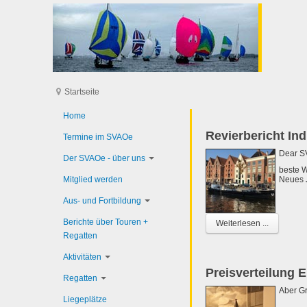
Startseite
Home
Revierbericht In
Termine im SVAOe
Dear 
Der SVAOe - über uns
beste W
Mitglied werden
Neues 
Aus- und Fortbildung
Berichte über Touren +
Weiterlesen ...
Regatten
Aktivitäten
Preisverteilung 
Regatten
Aber G
Liegeplätze