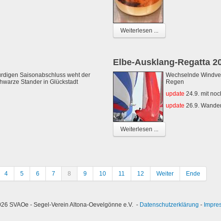
Weiterlesen ...
Elbe-Ausklang-Regatta 2
rdigen Saisonabschluss weht der
Wechselnde Windverh
hwarze Stander in Glückstadt
Regen
update
24.9. mit noc
update
26.9. Wander
Weiterlesen ...
4
5
6
7
8
9
10
11
12
Weiter
Ende
26 SVAOe - Segel-Verein Altona-Oevelgönne e.V. -
Datenschutzerklärung
-
Impre