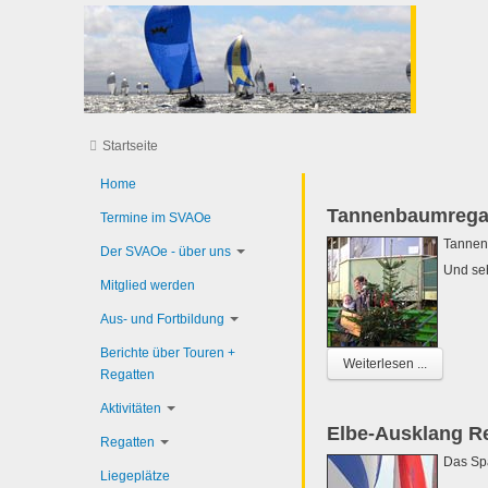
Startseite
Home
Tannenbaumregat
Termine im SVAOe
Tannen
Der SVAOe - über uns
Und seh
Mitglied werden
Aus- und Fortbildung
Berichte über Touren +
Weiterlesen ...
Regatten
Aktivitäten
Elbe-Ausklang R
Regatten
Das Sp
Liegeplätze