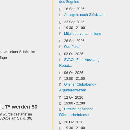
des Segelns
18 Sep 2026
Absegeln nach Glückstadt
22 Sep 2026
19:30
-
21:00
Mitgliederversammlung
26 Sep 2026
Opti Pokal
 auf einer Schäre im
03 Okt 2026
elago
SVAOe Elbe-Ausklang-
Regatta
06 Okt 2026
18:00
-
21:00
Offener Clubabend -
Altjuniorentreffen
12 Okt 2026
19:00
-
21:00
d „T“ werden 50
Einführungsabend
r wurde gestartet im
Führerscheinkurse
SVAOe am Sa. d. 30.
20 Okt 2026
19:30
-
21:00