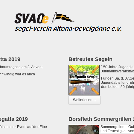
ta 2019
Betreutes Segeln
baumregatta am 3. Advent
50 Jahre Jugendkut
Jubiläumsveranstaltu
r windig war es auch
Für den Sa. d. 07.S
Jugendabteilung Eh
den beiden 50´jähri
Weiterlesen ...
egatta 2019
Borsfleth Sommergrillen 
ätsommer-Event auf der Elbe
Sommergrillen – Gut
und Feuchtigkeit vo