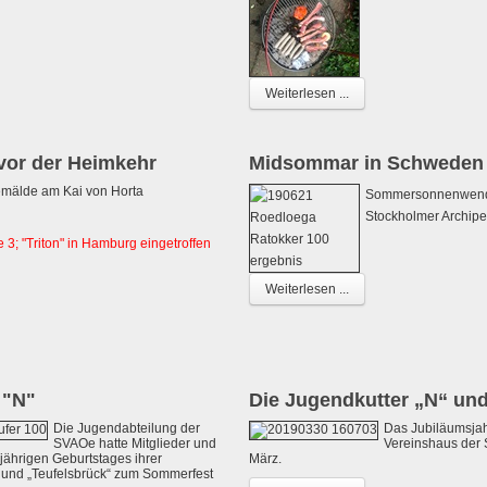
Weiterlesen ...
 vor der Heimkehr
Midsommar in Schweden
mälde am Kai von Horta
Sommersonnenwende
Stockholmer Archip
 3; "Triton" in Hamburg eingetroffen
Weiterlesen ...
 "N"
Die Jugendkutter „N“ un
Die Jugendabteilung der
Das Jubiläumsjah
SVAOe hatte Mitglieder und
Vereinshaus der 
jährigen Geburtstages ihrer
März.
 und „Teufelsbrück“ zum Sommerfest