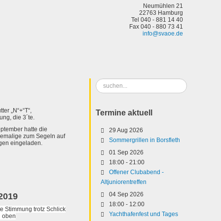
Neumühlen 21
22763 Hamburg
Tel 040 - 881 14 40
Fax 040 - 880 73 41
info@svaoe.de
Suchen
...
ter „N“+“T“,
Termine aktuell
ng, die 3´te.
eptember hatte die
29 Aug 2026
emalige zum Segeln auf
Sommergrillen in Borsfleth
gen eingeladen.
01 Sep 2026
18:00
-
21:00
Offener Clubabend -
Altjuniorentreffen
04 Sep 2026
2019
18:00
-
12:00
e Stimmung trotz Schlick
Yachthafenfest und Tages
n oben