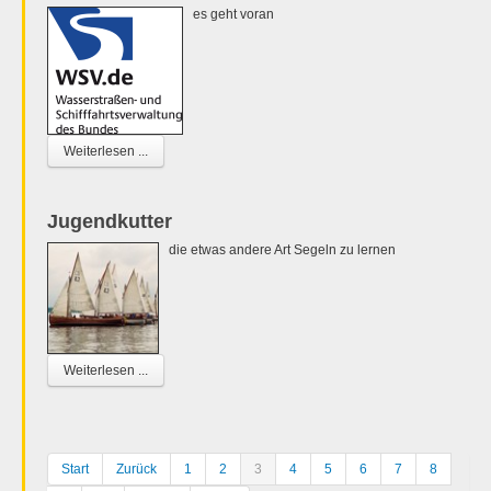
es geht voran
Weiterlesen ...
Jugendkutter
die etwas andere Art Segeln zu lernen
Weiterlesen ...
Start
Zurück
1
2
3
4
5
6
7
8