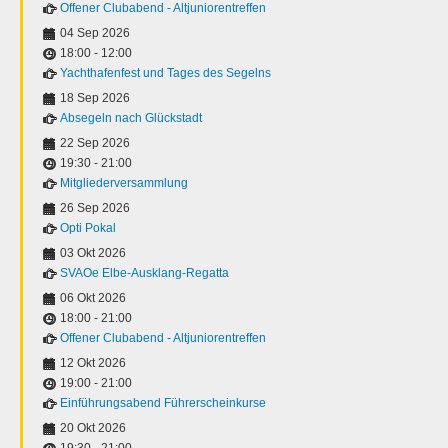
Offener Clubabend - Altjuniorentreffen
04 Sep 2026
18:00
-
12:00
Yachthafenfest und Tages des Segelns
18 Sep 2026
Absegeln nach Glückstadt
22 Sep 2026
19:30
-
21:00
Mitgliederversammlung
26 Sep 2026
Opti Pokal
03 Okt 2026
SVAOe Elbe-Ausklang-Regatta
06 Okt 2026
18:00
-
21:00
Offener Clubabend - Altjuniorentreffen
12 Okt 2026
19:00
-
21:00
Einführungsabend Führerscheinkurse
20 Okt 2026
19:30
-
21:00