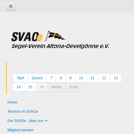
Startseite
Start
Zurück
7
8
9
10
11
12
13
14
15
16
Weiter
Ende
Home
Termine im SVAOe
Der SVAOe - über uns
Mitglied werden