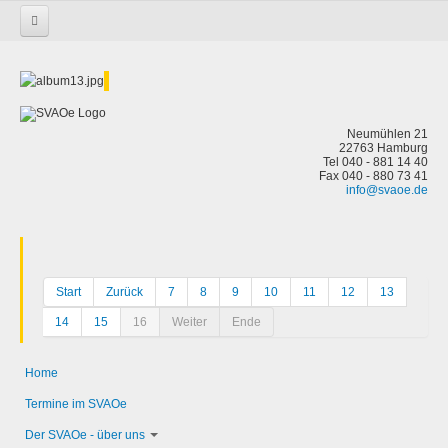
Startseite
Neumühlen 21
22763 Hamburg
Tel 040 - 881 14 40
Fax 040 - 880 73 41
info@svaoe.de
Start
Zurück
7
8
9
10
11
12
13
14
15
16
Weiter
Ende
Home
Termine im SVAOe
Der SVAOe - über uns