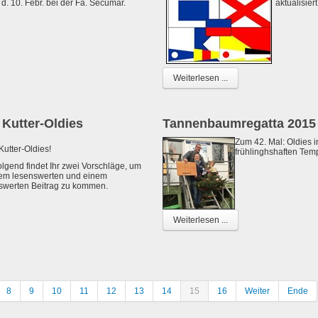
 d. 10. Febr. bei der Fa. Secumar.
aktualisiert
Weiterlesen ...
 Kutter-Oldies
Tannenbaumregatta 2015
Zum 42. Mal: Oldies i
Kutter-Oldies!
frühlinghshaften Tem
lgend findet Ihr zwei Vorschläge, um
nem lesenswerten und einem
swerten Beitrag zu kommen.
Weiterlesen ...
8
9
10
11
12
13
14
15
16
Weiter
Ende