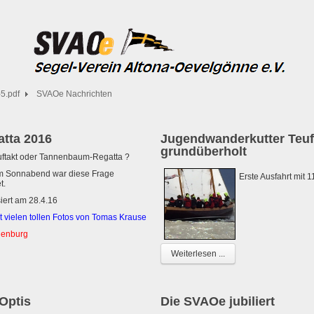
5.pdf
SVAOe Nachrichten
atta 2016
Jugendwanderkutter Teuf
grundüberholt
uftakt oder Tannenbaum-Regatta ?
m Sonnabend war diese Frage
Erste Ausfahrt mit 
t.
siert am 28.4.16
it vielen tollen Fotos von Tomas Krause
henburg
Weiterlesen ...
Optis
Die SVAOe jubiliert