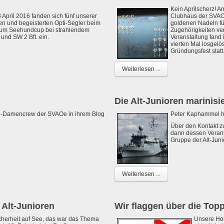
Kein Aprilscherz! Am
 April 2016 fanden sich fünf unserer
Clubhaus der SVAO
en und begeisterten Opti-Segler beim
goldenen Nadeln fü
um Seehundcup bei strahlendem
Zugehörigkeiten ve
 und SW 2 Bft. ein.
Veranstaltung fand
vierten Mal losgelö
Gründungsfest statt
Weiterlesen ...
Die Alt-Junioren marinisie
4-Damencrew der SVAOe in ihrem Blog
Peter Kaphammel ha
Über den Kontakt 
dann dessen Veran
Gruppe der Alt-Jun
Weiterlesen ...
e Alt-Junioren
Wir flaggen über die Top
cherheit auf See, das war das Thema
Unsere H