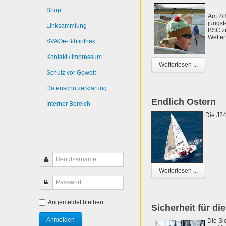
Shop
Am 2/3
jüngst
Linksammlung
BSC z
Wetter
SVAOe-Bibliothek
Kontakt / Impressum
Weiterlesen ...
Schutz vor Gewalt
Datenschutzerklärung
Endlich Ostern
Interner Bereich
Die J2
Weiterlesen ...
Angemeldet bleiben
Sicherheit für di
Die Si