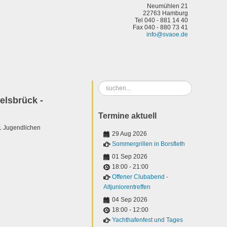
Neumühlen 21
22763 Hamburg
Tel 040 - 881 14 40
Fax 040 - 880 73 41
info@svaoe.de
Suchen
...
elsbrück -
Termine aktuell
11 Jugendlichen
29 Aug 2026
Sommergrillen in Borsfleth
01 Sep 2026
18:00
-
21:00
Offener Clubabend -
Altjuniorentreffen
04 Sep 2026
18:00
-
12:00
Yachthafenfest und Tages