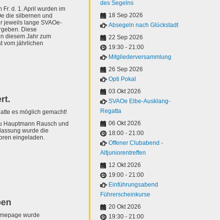
des Segelns
 Fr. d. 1. April wurden im
18 Sep 2026
e die silbernen und
r jeweils lange SVAOe-
Absegeln nach Glückstadt
rgeben. Diese
 in diesem Jahr zum
22 Sep 2026
st vom jährlichen
19:30
-
21:00
.
Mitgliederversammlung
26 Sep 2026
Opti Pokal
03 Okt 2026
rt.
SVAOe Elbe-Ausklang-
Regatta
tte es möglich gemacht!
06 Okt 2026
zu Hauptmann Rausch und
lassung wurde die
18:00
-
21:00
ioren eingeladen.
Offener Clubabend -
Altjuniorentreffen
12 Okt 2026
19:00
-
21:00
Einführungsabend
Führerscheinkurse
pen
20 Okt 2026
omepage wurde
19:30
-
21:00