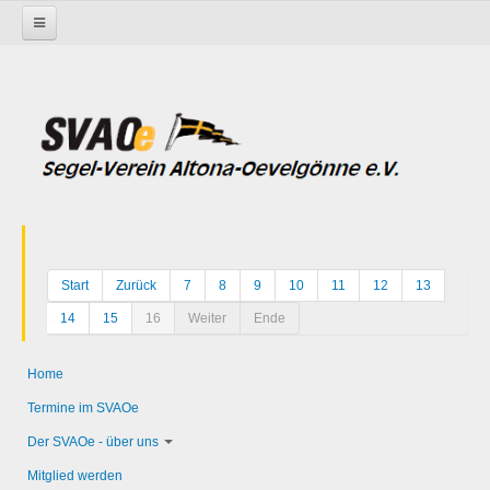
Startseite
Start
Zurück
7
8
9
10
11
12
13
14
15
16
Weiter
Ende
Home
Termine im SVAOe
Der SVAOe - über uns
Mitglied werden