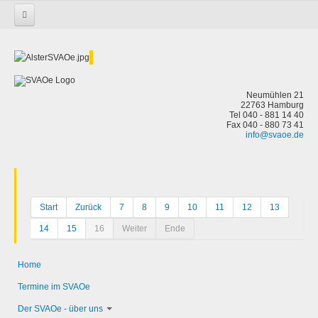
Startseite
Neumühlen 21
22763 Hamburg
Tel 040 - 881 14 40
Fax 040 - 880 73 41
info@svaoe.de
Start
Zurück
7
8
9
10
11
12
13
14
15
16
Weiter
Ende
Home
Termine im SVAOe
Der SVAOe - über uns