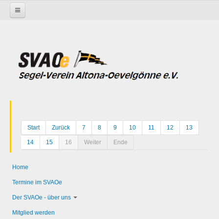
Startseite
Start
Zurück
7
8
9
10
11
12
13
14
15
16
Weiter
Ende
Home
Termine im SVAOe
Der SVAOe - über uns
Mitglied werden