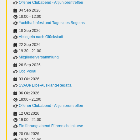
Offener Clubabend - Altjuniorentreffen
04 Sep 2026
18:00
-
12:00
Yachthafenfest und Tages des Segelns
18 Sep 2026
Absegeln nach Glückstadt
22 Sep 2026
19:30
-
21:00
Mitgliederversammlung
26 Sep 2026
Opti Pokal
03 Okt 2026
SVAOe Elbe-Ausklang-Regatta
06 Okt 2026
18:00
-
21:00
Offener Clubabend - Altjuniorentreffen
12 Okt 2026
19:00
-
21:00
Einführungsabend Führerscheinkurse
20 Okt 2026
19:30
-
21:00