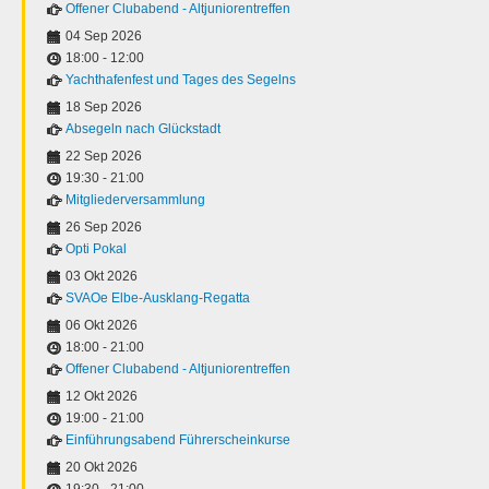
Offener Clubabend - Altjuniorentreffen
04 Sep 2026
18:00
-
12:00
Yachthafenfest und Tages des Segelns
18 Sep 2026
Absegeln nach Glückstadt
22 Sep 2026
19:30
-
21:00
Mitgliederversammlung
26 Sep 2026
Opti Pokal
03 Okt 2026
SVAOe Elbe-Ausklang-Regatta
06 Okt 2026
18:00
-
21:00
Offener Clubabend - Altjuniorentreffen
12 Okt 2026
19:00
-
21:00
Einführungsabend Führerscheinkurse
20 Okt 2026
19:30
-
21:00