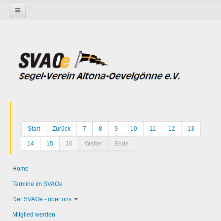
Startseite
Start
Zurück
7
8
9
10
11
12
13
14
15
16
Weiter
Ende
Home
Termine im SVAOe
Der SVAOe - über uns
Mitglied werden