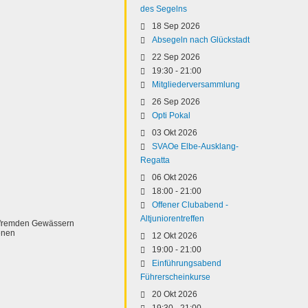
des Segelns
18 Sep 2026
Absegeln nach Glückstadt
22 Sep 2026
19:30
-
21:00
Mitgliederversammlung
26 Sep 2026
Opti Pokal
03 Okt 2026
SVAOe Elbe-Ausklang-
Regatta
06 Okt 2026
18:00
-
21:00
Offener Clubabend -
Altjuniorentreffen
in fremden Gewässern
enen
12 Okt 2026
19:00
-
21:00
Einführungsabend
Führerscheinkurse
20 Okt 2026