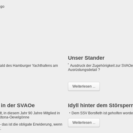
Unser Stander
ald des Hamburger Yachthafens am
Ausdruck der Zugehörigkeit zur SVAOe
Ausrüstungsdetail ?
Weiterlesen ...
d in der SVAOe
Idyll hinter dem Störsper
t, in diesem Jahr 90 Jahre Mitglied in
Dem SSV Borsfleth ist geholfen worde
Altona-Oevelgönne
Weiterlesen ...
– das ist die obligate Erwiderung, wenn
.