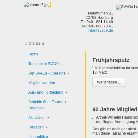
Neumühlen 21
22763 Hamburg
Tel 040 - 881 14 40
Fax 040 - 880 73 41
info@svaoe.de
Startseite
Home
Frühjahrsputz
Termine im SVAOe
Müllsammelaktion im Auw
18. März
Der SVAOe - über uns
Weiterlesen ...
Mitglied werden
Aus- und Fortbildung
Berichte über Touren +
Regatten
90 Jahre Mitglie
Arthur-Wilhelm Hauschild
Aktivitäten
der Segler-Vereinigung 
Regatten
Das gibt es doch gar nicht 
man diese Tatsache erzählt
Liegeplätze