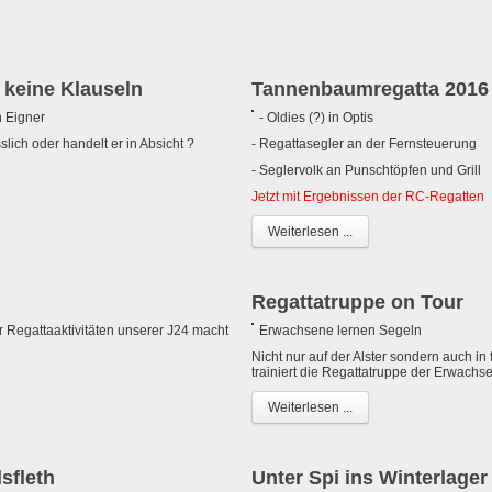
n keine Klauseln
Tannenbaumregatta 2016
n Eigner
- Oldies (?) in Optis
slich oder handelt er in Absicht ?
- Regattasegler an der Fernsteuerung
- Seglervolk an Punschtöpfen und Grill
Jetzt mit Ergebnissen der RC-Regatten
Weiterlesen ...
Regattatruppe on Tour
r Regattaaktivitäten unserer J24 macht
Erwachsene lernen Segeln
Nicht nur auf der Alster sondern auch 
trainiert die Regattatruppe der Erwachs
Weiterlesen ...
sfleth
Unter Spi ins Winterlager