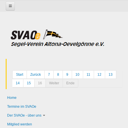
Startseite
Start
Zurück
7
8
9
10
11
12
13
14
15
16
Weiter
Ende
Home
Termine im SVAOe
Der SVAOe - über uns
Mitglied werden