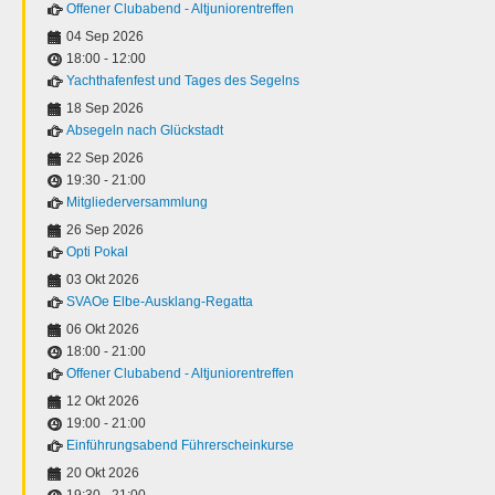
Offener Clubabend - Altjuniorentreffen
04 Sep 2026
18:00
-
12:00
Yachthafenfest und Tages des Segelns
18 Sep 2026
Absegeln nach Glückstadt
22 Sep 2026
19:30
-
21:00
Mitgliederversammlung
26 Sep 2026
Opti Pokal
03 Okt 2026
SVAOe Elbe-Ausklang-Regatta
06 Okt 2026
18:00
-
21:00
Offener Clubabend - Altjuniorentreffen
12 Okt 2026
19:00
-
21:00
Einführungsabend Führerscheinkurse
20 Okt 2026
19:30
-
21:00