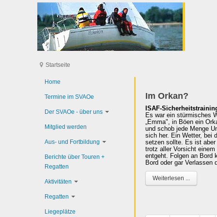
Startseite
Home
Im Orkan?
Termine im SVAOe
ISAF-Sicherheitstrainin
Der SVAOe - über uns
Es war ein stürmisches 
„Emma", in Böen ein Orka
Mitglied werden
und schob jede Menge Un
sich her. Ein Wetter, bei
Aus- und Fortbildung
setzen sollte. Es ist abe
trotz aller Vorsicht eine
entgeht. Folgen an Bord
Berichte über Touren +
Bord oder gar Verlassen d
Regatten
Weiterlesen ...
Aktivitäten
Regatten
Liegeplätze