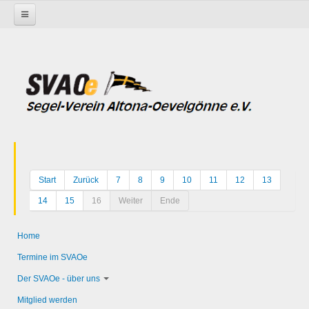
Startseite
Start
Zurück
7
8
9
10
11
12
13
14
15
16
Weiter
Ende
Home
Termine im SVAOe
Der SVAOe - über uns
Mitglied werden