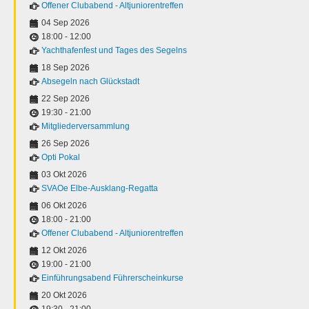
Offener Clubabend - Altjuniorentreffen
04 Sep 2026
18:00
-
12:00
Yachthafenfest und Tages des Segelns
18 Sep 2026
Absegeln nach Glückstadt
22 Sep 2026
19:30
-
21:00
Mitgliederversammlung
26 Sep 2026
Opti Pokal
03 Okt 2026
SVAOe Elbe-Ausklang-Regatta
06 Okt 2026
18:00
-
21:00
Offener Clubabend - Altjuniorentreffen
12 Okt 2026
19:00
-
21:00
Einführungsabend Führerscheinkurse
20 Okt 2026
19:30
-
21:00