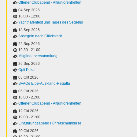
Offener Clubabend - Altjuniorentreffen
04 Sep 2026
18:00
-
12:00
Yachthafenfest und Tages des Segelns
18 Sep 2026
Absegeln nach Glückstadt
22 Sep 2026
19:30
-
21:00
Mitgliederversammlung
26 Sep 2026
Opti Pokal
03 Okt 2026
SVAOe Elbe-Ausklang-Regatta
06 Okt 2026
18:00
-
21:00
Offener Clubabend - Altjuniorentreffen
12 Okt 2026
19:00
-
21:00
Einführungsabend Führerscheinkurse
20 Okt 2026
19:30
-
21:00