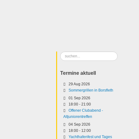
Suchen
...
Termine aktuell
29 Aug 2026
Sommergrillen in Borsfleth
01 Sep 2026
18:00
-
21:00
Offener Clubabend -
Altjuniorentreffen
04 Sep 2026
18:00
-
12:00
Yachthafenfest und Tages