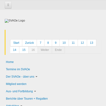
Startseite
Start
Zurück
7
8
9
10
11
12
13
14
15
16
Weiter
Ende
Home
Termine im SVAOe
Der SVAOe - über uns
Mitglied werden
Aus- und Fortbildung
Berichte über Touren + Regatten